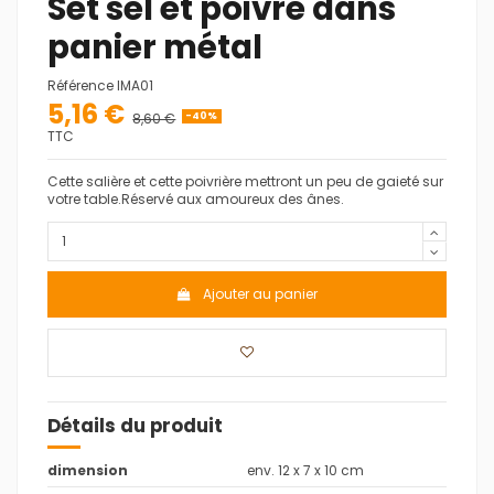
Set sel et poivre dans
panier métal
Référence
IMA01
5,16 €
8,60 €
-40%
TTC
Cette salière et cette poivrière mettront un peu de gaieté sur
votre table.Réservé aux amoureux des ânes.
Ajouter au panier
Détails du produit
dimension
env. 12 x 7 x 10 cm